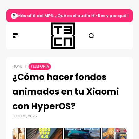
Más allá del MP3: ¿Qué es el audio Hi-Res y por qué tu m
HOME
TELEFONÍA
¿Cómo hacer fondos
animados en tu Xiaomi
con HyperOS?
JULIO 21, 2025