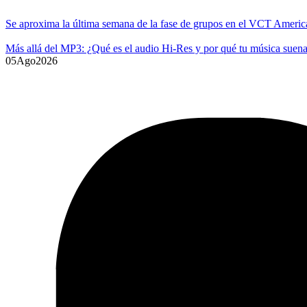
Se aproxima la última semana de la fase de grupos en el VCT Americ
Más allá del MP3: ¿Qué es el audio Hi-Res y por qué tu música suena
05
Ago
2026