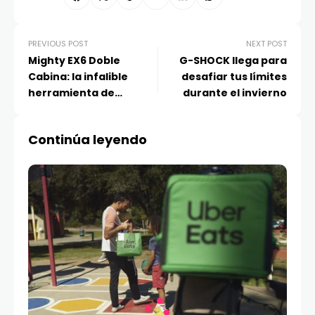
PREVIOUS POST
NEXT POST
Mighty EX6 Doble
G-SHOCK llega para
Cabina: la infalible
desafiar tus límites
herramienta de
durante el invierno
Hyundai para cuadrillas
y servicios municipales
Continúa leyendo