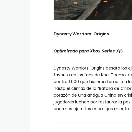
Dynasty Warriors: Origins
Optimizado para Xbox Series X|S
Dynasty Warriors: Origins desata los e
favorita de los fans de Koei Tecmo, r
contra 1 000 que hicieron famosa a la 
hasta el clímax de la “Batalla de Chibi”
corazón de una antigua China en crisi
jugadores luchan por restaurar la pa
enormes ejércitos enemigos mientras n