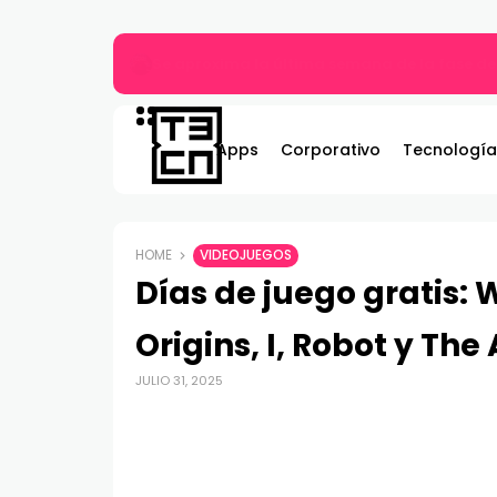
Más allá del MP3: ¿Qué es el audio Hi-Res y 
Apps
Corporativo
Tecnología
HOME
VIDEOJUEGOS
Días de juego gratis:
Origins, I, Robot y The
JULIO 31, 2025