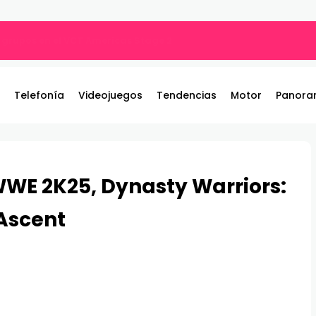
por qué tu música suena diferente?
Telefonía
Videojuegos
Tendencias
Motor
Panora
 WWE 2K25, Dynasty Warriors:
 Ascent