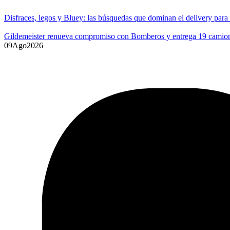
Disfraces, legos y Bluey: las búsquedas que dominan el delivery para
Gildemeister renueva compromiso con Bomberos y entrega 19 camione
09
Ago
2026