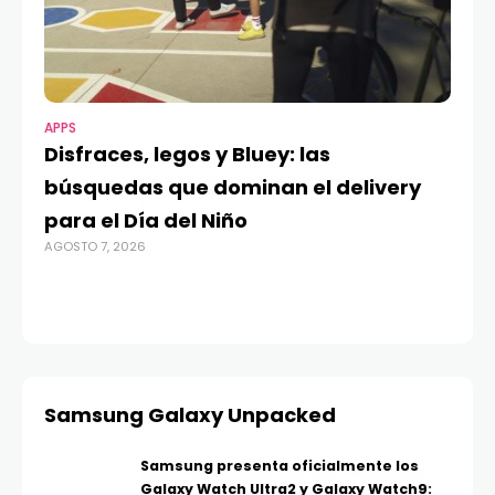
APPS
MO
Disfraces, legos y Bluey: las
G
búsquedas que dominan el delivery
c
para el Día del Niño
c
AGOSTO 7, 2026
in
AGO
Samsung Galaxy Unpacked
Samsung presenta oficialmente los
Galaxy Watch Ultra2 y Galaxy Watch9: