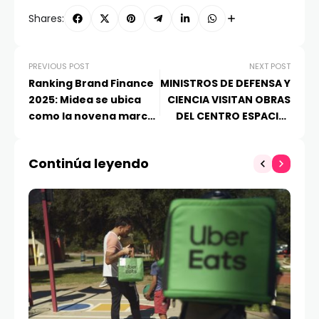
Shares:
PREVIOUS POST
NEXT POST
Ranking Brand Finance
MINISTROS DE DEFENSA Y
2025: Midea se ubica
CIENCIA VISITAN OBRAS
como la novena marca
DEL CENTRO ESPACIAL
electrónica más valiosa
NACIONAL
del mundo
Continúa leyendo