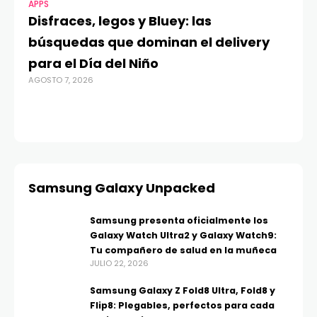
APPS
MO
Disfraces, legos y Bluey: las
G
búsquedas que dominan el delivery
c
para el Día del Niño
c
AGOSTO 7, 2026
in
AGO
Samsung Galaxy Unpacked
Samsung presenta oficialmente los
Galaxy Watch Ultra2 y Galaxy Watch9:
Tu compañero de salud en la muñeca
JULIO 22, 2026
Samsung Galaxy Z Fold8 Ultra, Fold8 y
Flip8: Plegables, perfectos para cada