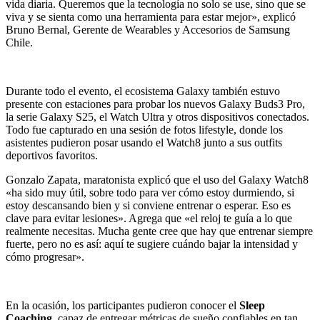
vida diaria. Queremos que la tecnología no solo se use, sino que se
viva y se sienta como una herramienta para estar mejor», explicó
Bruno Bernal, Gerente de Wearables y Accesorios de Samsung
Chile.
Durante todo el evento, el ecosistema Galaxy también estuvo
presente con estaciones para probar los nuevos Galaxy Buds3 Pro,
la serie Galaxy S25, el Watch Ultra y otros dispositivos conectados.
Todo fue capturado en una sesión de fotos lifestyle, donde los
asistentes pudieron posar usando el Watch8 junto a sus outfits
deportivos favoritos.
Gonzalo Zapata, maratonista explicó que el uso del Galaxy Watch8
«ha sido muy útil, sobre todo para ver cómo estoy durmiendo, si
estoy descansando bien y si conviene entrenar o esperar. Eso es
clave para evitar lesiones». Agrega que «el reloj te guía a lo que
realmente necesitas. Mucha gente cree que hay que entrenar siempre
fuerte, pero no es así: aquí te sugiere cuándo bajar la intensidad y
cómo progresar».
En la ocasión, los participantes pudieron conocer el
Sleep
Coaching
, capaz de entregar métricas de sueño confiables en tan