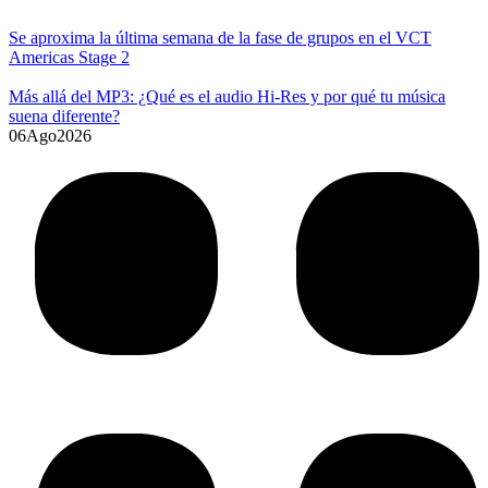
Se aproxima la última semana de la fase de grupos en el VCT
Americas Stage 2
Más allá del MP3: ¿Qué es el audio Hi-Res y por qué tu música
suena diferente?
06
Ago
2026