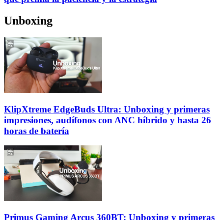
Unboxing
KlipXtreme EdgeBuds Ultra: Unboxing y primeras
impresiones, audífonos con ANC híbrido y hasta 26
horas de batería
Primus Gaming Arcus 360BT: Unboxing y primeras