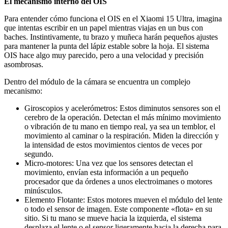
El mecanismo interno del OIS
Para entender cómo funciona el OIS en el Xiaomi 15 Ultra, imagina
que intentas escribir en un papel mientras viajas en un bus con
baches. Instintivamente, tu brazo y muñeca harán pequeños ajustes
para mantener la punta del lápiz estable sobre la hoja. El sistema
OIS hace algo muy parecido, pero a una velocidad y precisión
asombrosas.
Dentro del módulo de la cámara se encuentra un complejo
mecanismo:
Giroscopios y acelerómetros: Estos diminutos sensores son el
cerebro de la operación. Detectan el más mínimo movimiento
o vibración de tu mano en tiempo real, ya sea un temblor, el
movimiento al caminar o la respiración. Miden la dirección y
la intensidad de estos movimientos cientos de veces por
segundo.
Micro-motores: Una vez que los sensores detectan el
movimiento, envían esta información a un pequeño
procesador que da órdenes a unos electroimanes o motores
minúsculos.
Elemento Flotante: Estos motores mueven el módulo del lente
o todo el sensor de imagen. Este componente «flota» en su
sitio. Si tu mano se mueve hacia la izquierda, el sistema
desplaza el lente o el sensor ligeramente hacia la derecha para