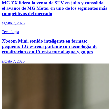
MG ZX lidera la venta de SUV en julio y consolida
el avance de MG Motor en uno de los segmentos más
competitivos del mercado
agosto 7, 2026
Tecnología
Xboom Mini, sonido inteligente en formato
pequeño: LG estrena parlante con tecnología de
ecualización con IA resistente al agua y golpes
agosto 7, 2026