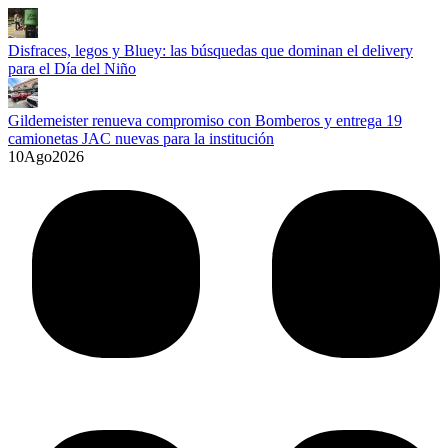
Disfraces, legos y Bluey: las búsquedas que dominan el delivery
para el Día del Niño
Gildemeister renueva compromiso con Bomberos y entrega 19
camionetas JAC nuevas para la institución
10
Ago
2026