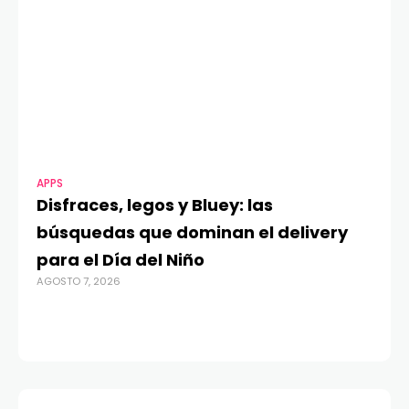
APPS
MO
Disfraces, legos y Bluey: las
G
búsquedas que dominan el delivery
c
para el Día del Niño
c
AGOSTO 7, 2026
in
AGO