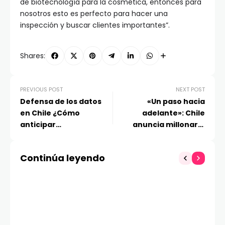
de biotecnología para la cosmética, entonces para
nosotros esto es perfecto para hacer una
inspección y buscar clientes importantes”.
Shares:
PREVIOUS POST
NEXT POST
Defensa de los datos
«Un paso hacia
en Chile ¿Cómo
adelante»: Chile
anticipar
anuncia millonaria
vulnerabilidades?
inversión para mayor
capacidad de cómputo
Continúa leyendo