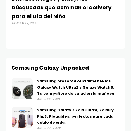
búsquedas que dominan el delivery
c
para el Día del Niño
c
AGOSTO 7, 2026
in
AGO
Samsung Galaxy Unpacked
Samsung presenta oficialmente los
Galaxy Watch Ultra2 y Galaxy Watch9:
Tu compañero de salud en la muñeca
JULIO 22, 2026
Samsung Galaxy Z Fold8 Ultra, Fold8 y
Flip8: Plegables, perfectos para cada
estilo de vida.
JULIO 22, 2026