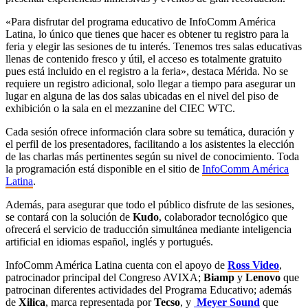
«Para disfrutar del programa educativo de InfoComm América
Latina, lo único que tienes que hacer es obtener tu registro para la
feria y elegir las sesiones de tu interés. Tenemos tres salas educativas
llenas de contenido fresco y útil, el acceso es totalmente gratuito
pues está incluido en el registro a la feria», destaca Mérida. No se
requiere un registro adicional, solo llegar a tiempo para asegurar un
lugar en alguna de las dos salas ubicadas en el nivel del piso de
exhibición o la sala en el mezzanine del CIEC WTC.
Cada sesión ofrece información clara sobre su temática, duración y
el perfil de los presentadores, facilitando a los asistentes la elección
de las charlas más pertinentes según su nivel de conocimiento. Toda
la programación está disponible en el sitio de
InfoComm América
Latina
.
Además, para asegurar que todo el público disfrute de las sesiones,
se contará con la solución de
Kudo
, colaborador tecnológico que
ofrecerá el servicio de traducción simultánea mediante inteligencia
artificial en idiomas español, inglés y portugués.
InfoComm América Latina cuenta con el apoyo de
Ross Video
,
patrocinador principal del Congreso AVIXA;
Biamp
y
Lenovo
que
patrocinan diferentes actividades del Programa Educativo; además
de
Xilica
, marca representada por
Tecso
, y
Meyer Sound
que