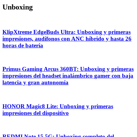
Unboxing
KlipXtreme EdgeBuds Ultra: Unboxing y primeras
impresiones, audífonos con ANC híbrido y hasta 26
horas de batería
Primus Gaming Arcus 360BT: Unboxing y primeras
impresiones del headset inalámbrico gamer con baja
latencia y gran autonomía
HONOR Magic8 Lite: Unboxing y primeras
impresiones del dispositivo
REDMI Note 15 5G: Unboxing completo del