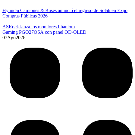
Hyundai Camiones & Buses anunció el regreso de Solati en Expo
Compras Públicas 2026
ASRock lanza los monitores Phantom
Gaming PGO27QSA con panel QD-OLED
07
Ago
2026