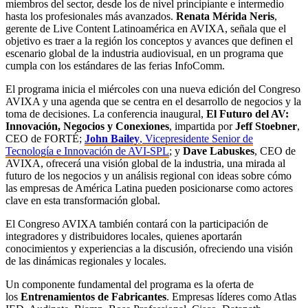
miembros del sector, desde los de nivel principiante e intermedio
hasta los profesionales más avanzados.
Renata Mérida Neris
,
gerente de Live Content Latinoamérica en AVIXA, señala que el
objetivo es traer a la región los conceptos y avances que definen el
escenario global de la industria audiovisual, en un programa que
cumpla con los estándares de las ferias InfoComm.
El programa inicia el miércoles con una nueva edición del Congreso
AVIXA y una agenda que se centra en el desarrollo de negocios y la
toma de decisiones. La conferencia inaugural,
El Futuro del AV:
Innovación, Negocios y Conexiones
, impartida por
Jeff Stoebner
,
CEO de FORTÉ;
John Bailey
, Vicepresidente Senior de
Tecnología e Innovación de AVI-SPL
; y
Dave Labuskes
, CEO de
AVIXA, ofrecerá una visión global de la industria, una mirada al
futuro de los negocios y un análisis regional con ideas sobre cómo
las empresas de América Latina pueden posicionarse como actores
clave en esta transformación global.
El Congreso AVIXA también contará con la participación de
integradores y distribuidores locales, quienes aportarán
conocimientos y experiencias a la discusión, ofreciendo una visión
de las dinámicas regionales y locales.
Un componente fundamental del programa es la oferta de
los
Entrenamientos de Fabricantes
. Empresas líderes como Atlas