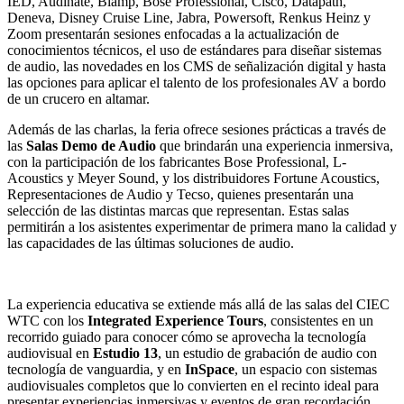
IED, Audinate, Biamp, Bose Professional, Cisco, Datapath,
Deneva, Disney Cruise Line, Jabra, Powersoft, Renkus Heinz y
Zoom presentarán sesiones enfocadas a la actualización de
conocimientos técnicos, el uso de estándares para diseñar sistemas
de audio, las novedades en los CMS de señalización digital y hasta
las opciones para aplicar el talento de los profesionales AV a bordo
de un crucero en altamar.
Además de las charlas, la feria ofrece sesiones prácticas a través de
las
Salas Demo de Audio
que brindarán una experiencia inmersiva,
con la participación de los fabricantes Bose Professional, L-
Acoustics y Meyer Sound, y los distribuidores Fortune Acoustics,
Representaciones de Audio y Tecso, quienes presentarán una
selección de las distintas marcas que representan. Estas salas
permitirán a los asistentes experimentar de primera mano la calidad y
las capacidades de las últimas soluciones de audio.
La experiencia educativa se extiende más allá de las salas del CIEC
WTC con los
Integrated Experience Tours
, consistentes en un
recorrido guiado para conocer cómo se aprovecha la tecnología
audiovisual en
Estudio 13
, un estudio de grabación de audio con
tecnología de vanguardia, y en
InSpace
, un espacio con sistemas
audiovisuales completos que lo convierten en el recinto ideal para
presentar experiencias inmersivas y eventos de gran recordación.