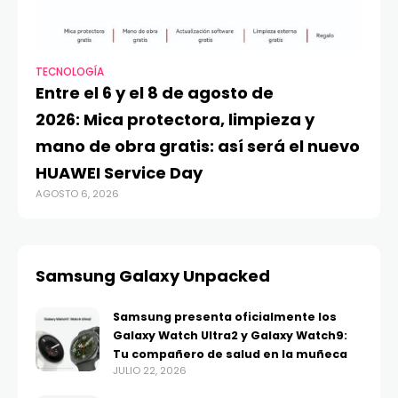
TECNOLOGÍA
VI
Entre el 6 y el 8 de agosto de
MA
2026: Mica protectora, limpieza y
di
mano de obra gratis: así será el nuevo
ju
HUAWEI Service Day
t
AGOSTO 6, 2026
AG
Samsung Galaxy Unpacked
Samsung presenta oficialmente los
Galaxy Watch Ultra2 y Galaxy Watch9:
Tu compañero de salud en la muñeca
JULIO 22, 2026