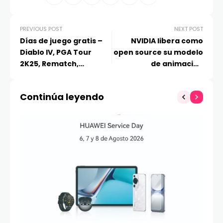
PREVIOUS POST
NEXT POST
Días de juego gratis –
NVIDIA libera como
Diablo IV, PGA Tour
open source su modelo
2K25, Rematch,
de animación
Dungeons 3,
Audio2Face
Bassmaster Fishing y
Continúa leyendo
Trailmakers