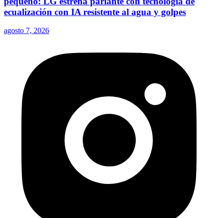
pequeño: LG estrena parlante con tecnología de
ecualización con IA resistente al agua y golpes
agosto 7, 2026