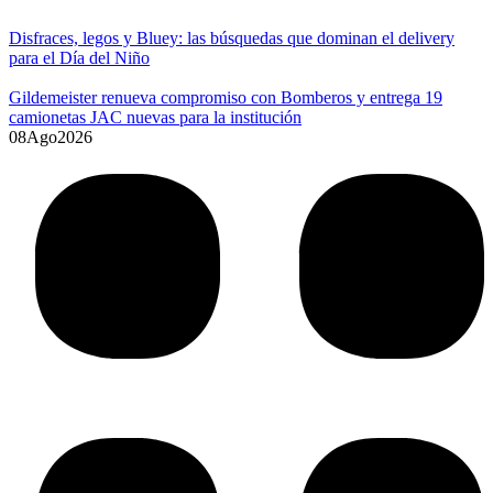
Disfraces, legos y Bluey: las búsquedas que dominan el delivery
para el Día del Niño
Gildemeister renueva compromiso con Bomberos y entrega 19
camionetas JAC nuevas para la institución
08
Ago
2026