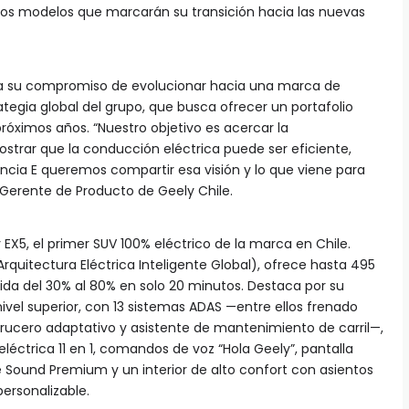
mos modelos que marcarán su transición hacia las nuevas
rza su compromiso de evolucionar hacia una marca de
ategia global del grupo, que busca ofrecer un portafolio
óximos años. “Nuestro objetivo es acercar la
strar que la conducción eléctrica puede ser eficiente,
cia E queremos compartir esa visión y lo que viene para
, Gerente de Producto de Geely Chile.
y EX5, el primer SUV 100% eléctrico de la marca en Chile.
rquitectura Eléctrica Inteligente Global), ofrece hasta 495
da del 30% al 80% en solo 20 minutos. Destaca por su
vel superior, con 13 sistemas ADAS —entre ellos frenado
ucero adaptativo y asistente de mantenimiento de carril—,
éctrica 11 en 1, comandos de voz “Hola Geely”, pantalla
e Sound Premium y un interior de alto confort con asientos
ersonalizable.