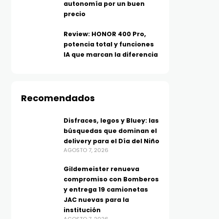
autonomía por un buen
precio
Review: HONOR 400 Pro,
TECNOLOGÍA
TECNOLOGÍA
Xboom Mini, sonido
Huawei se suma a los D
potencia total y funciones
IA que marcan la diferencia
inteligente en formato
Dobles de Mercado Libr
pequeño: LG estrena
con buenísimos
parlante con tecnología de
descuentos en tecnolo
AGOSTO 7, 2026
Recomendados
ecualización con IA
resistente al agua y golpes
Disfraces, legos y Bluey: las
AGOSTO 7, 2026
búsquedas que dominan el
delivery para el Día del Niño
AGOSTO 7, 2026
Gildemeister renueva
compromiso con Bomberos
y entrega 19 camionetas
JAC nuevas para la
institución