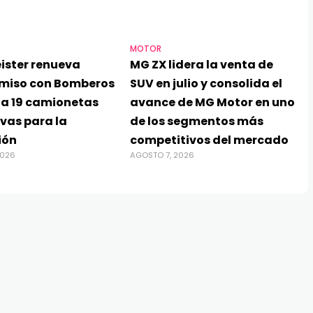
MOTOR
ister renueva
MG ZX lidera la venta de
miso con Bomberos
SUV en julio y consolida el
ga 19 camionetas
avance de MG Motor en uno
vas para la
de los segmentos más
ión
competitivos del mercado
2026
AGOSTO 7, 2026