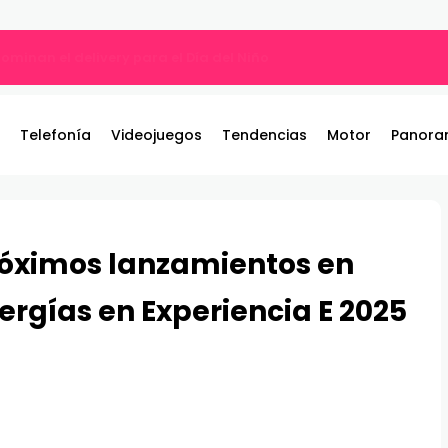
ros y entrega 19 camionetas JAC nuevas para la institución
Telefonía
Videojuegos
Tendencias
Motor
Panora
róximos lanzamientos en
rgías en Experiencia E 2025