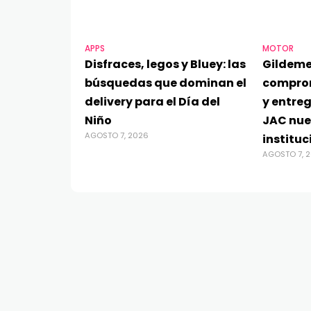
APPS
MOTOR
Disfraces, legos y Bluey: las
Gildeme
búsquedas que dominan el
compro
delivery para el Día del
y entre
Niño
JAC nue
AGOSTO 7, 2026
instituc
AGOSTO 7, 