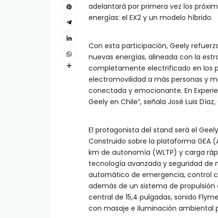
adelantará por primera vez los próxi
energías: el EX2 y un modelo híbrido.
Con esta participación, Geely refue
nuevas energías, alineada con la estr
completamente electrificado en los pr
electromovilidad a más personas y mo
conectada y emocionante. En Experien
Geely en Chile”, señala José Luis Díaz
El protagonista del stand será el Geel
Construido sobre la plataforma GEA (A
km de autonomía (WLTP) y carga rápi
tecnología avanzada y seguridad de ni
automático de emergencia, control cr
además de un sistema de propulsión el
central de 15,4 pulgadas, sonido Flym
con masaje e iluminación ambiental p