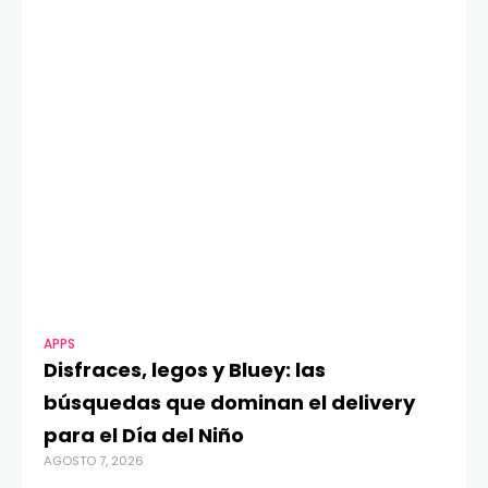
APPS
MO
Disfraces, legos y Bluey: las
G
búsquedas que dominan el delivery
c
para el Día del Niño
c
AGOSTO 7, 2026
in