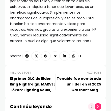
por separado del rollo y alternar entre ellas sin
esfuerzo, sin siquiera tener que levantarse, es un
beneficio significativo. Simplemente nos
encargamos de la impresión, y eso es todo. Esta
función ha sido enormemente valiosa para
nosotros. Además, gracias a la experiencia con HP
Click, hemos reducido significativamente los
errores, lo cual es algo que valoramos mucho.»
Shares:
PREVIOUS POST
NEXT POST
El primer DLC de Elden
Tenable fue nombrada
Ring Nightreign, MARVEL
un líder en el 2025
Tōkon: Fighting Souls,
Gartner® Magic
GT7 y otros anuncios
Quadrant™ for
que marcaron el
Exposure Assessment
Continúa leyendo
reciente State of Play
Platforms