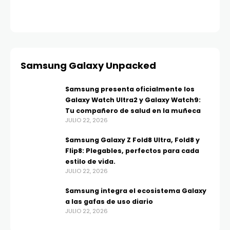
AGO
Samsung Galaxy Unpacked
Samsung presenta oficialmente los
Galaxy Watch Ultra2 y Galaxy Watch9:
Tu compañero de salud en la muñeca
JULIO 22, 2026
Samsung Galaxy Z Fold8 Ultra, Fold8 y
Flip8: Plegables, perfectos para cada
estilo de vida.
JULIO 22, 2026
Samsung integra el ecosistema Galaxy
a las gafas de uso diario
JULIO 22, 2026