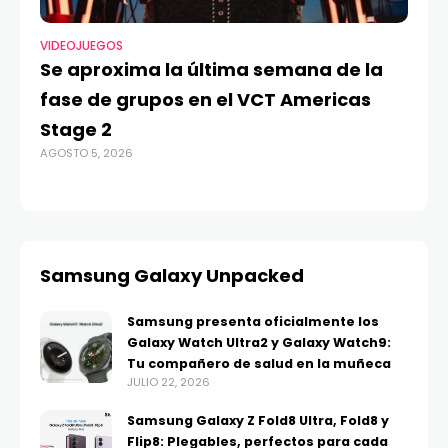
VIDEOJUEGOS
TE
Se aproxima la última semana de la
Má
fase de grupos en el VCT Americas
Re
Stage 2
di
AGOSTO 5, 2026
AGO
Samsung Galaxy Unpacked
Samsung presenta oficialmente los
Galaxy Watch Ultra2 y Galaxy Watch9:
Tu compañero de salud en la muñeca
JULIO 22, 2026
Samsung Galaxy Z Fold8 Ultra, Fold8 y
Flip8: Plegables, perfectos para cada