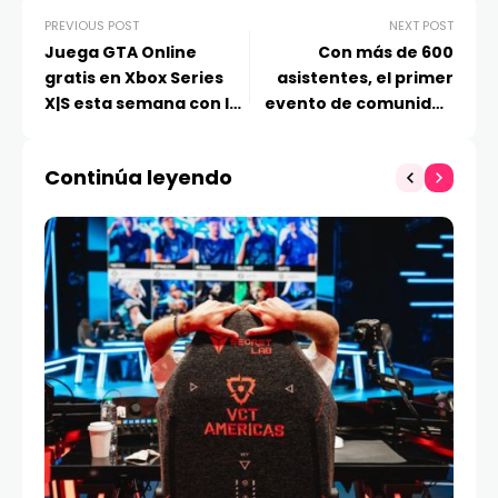
PREVIOUS POST
NEXT POST
Juega GTA Online
Con más de 600
gratis en Xbox Series
asistentes, el primer
X|S esta semana con los
evento de comunidad
Días de juego gratis
oficial de 2XKO en
Ciudad de México
Continúa leyendo
rompe todas las
expectativas