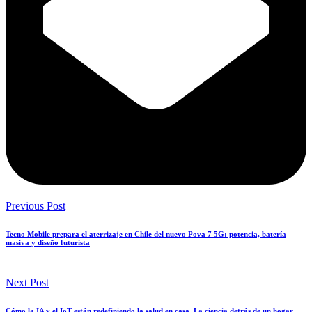
Previous Post
Tecno Mobile prepara el aterrizaje en Chile del nuevo Pova 7 5G: potencia, batería
masiva y diseño futurista
Next Post
Cómo la IA y el IoT están redefiniendo la salud en casa. La ciencia detrás de un hogar