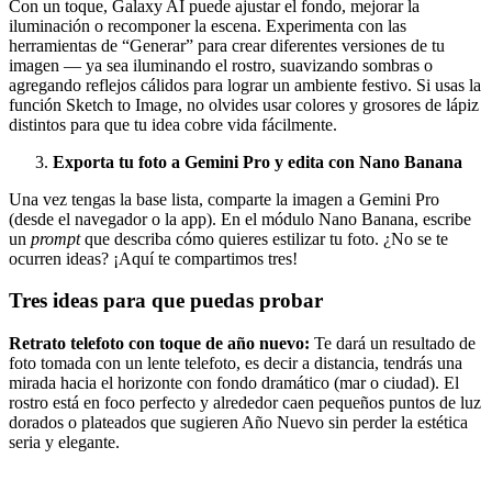
Con un toque, Galaxy AI puede ajustar el fondo, mejorar la
iluminación o recomponer la escena. Experimenta con las
herramientas de “Generar” para crear diferentes versiones de tu
imagen — ya sea iluminando el rostro, suavizando sombras o
agregando reflejos cálidos para lograr un ambiente festivo. Si usas la
función Sketch to Image, no olvides usar colores y grosores de lápiz
distintos para que tu idea cobre vida fácilmente.
Exporta tu foto a Gemini Pro y edita con Nano Banana
Una vez tengas la base lista, comparte la imagen a Gemini Pro
(desde el navegador o la app). En el módulo Nano Banana, escribe
un
prompt
que describa cómo quieres estilizar tu foto. ¿No se te
ocurren ideas? ¡Aquí te compartimos tres!
Tres ideas para que puedas probar
Retrato telefoto con toque de año nuevo:
Te dará un resultado de
foto tomada con un lente telefoto, es decir a distancia, tendrás una
mirada hacia el horizonte con fondo dramático (mar o ciudad). El
rostro está en foco perfecto y alrededor caen pequeños puntos de luz
dorados o plateados que sugieren Año Nuevo sin perder la estética
seria y elegante.