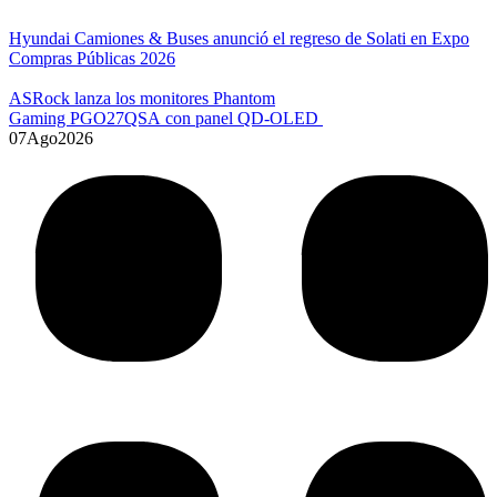
Hyundai Camiones & Buses anunció el regreso de Solati en Expo
Compras Públicas 2026
ASRock lanza los monitores Phantom
Gaming PGO27QSA con panel QD-OLED
07
Ago
2026