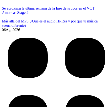
Se aproxima la última semana de la fase de grupos en el VCT
Americas Stage 2
Más allá del MP3: ¿Qué es el audio Hi-Res y por qué tu música
suena diferente?
06
Ago
2026