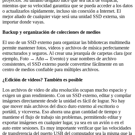
proyectos. Su tamaño delgado hace que sea fácil de empacar,
mientras que su velocidad garantiza que se pueda acceder a los datos
o actualizarlos rápidamente, incluso sin conexión a Internet. El
mejor aliado de cualquier viaje será una unidad SSD externa, sin
importar donde vayas.
Backup y organización de colecciones de medios
El uso de un SSD externo para organizar las bibliotecas multimedia
permite mantener fotos, videos y archivos de música perfectamente
estructurados y seguros. Al crear una jerarquía de carpetas clara (por
ejemplo, Foto → Año→ Evento) y usar nombres de archivo
consistentes, el SSD externo puede convertirse fácilmente en un
centro de medios confiable para múltiples archivos.
¿Edición de videos? También es posible
Los archivos de video de alta resolución ocupan mucho espacio y
exigen un gran rendimiento. Con un SSD externo, editar y compilar
imágenes directamente desde la unidad es fácil de lograr. No hay
que mover más archivos del disco duro externo al escritorio o
portátil, y viceversa. Eso ahorra una gran cantidad de tiempo y
mantiene el flujo de trabajo sin problemas, permitiendo editar y
exportar imágenes en cualquier lugar, ya sea en un avión o en el
auto entre sesiones. Es muy importante verificar que las velocidades
de transferencia del puerto USB del computador sea la misma que la