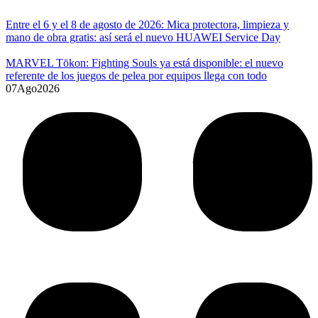
Entre el 6 y el 8 de agosto de 2026: Mica protectora, limpieza y
mano de obra gratis: así será el nuevo HUAWEI Service Day
MARVEL Tōkon: Fighting Souls ya está disponible: el nuevo
referente de los juegos de pelea por equipos llega con todo
07
Ago
2026