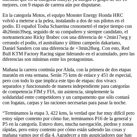
mejores, con 9 etapas de carrera aún por disputarse.
En la categoría Motos, el equipo Monster Energy Honda HRC
volvió a meterse a la pelea, instalando a dos de sus pilotos en el
podio. El español Tosha Schareina cronometró el mejor tiempo con
4h26min39seg, seguido de su compañero y siempre candidato, el
norteamericano Ricky Brabec con una diferencia de +2min17seg y
cerrando el podio, el australiano y último campeón dakariano,
Daniel Sanders con una diferencia de +3min28seg. Con esto, Red
Bull KTM Factory Racing sigue liderando en el acumulado, pero las
diferencias son mínimas entre los protagonistas.
Mañana la carrera continúa por Alula, con la primera de dos etapas
maratón en esta semana. Serán 75 kms de enlace y 451 de especial,
pero con todo lo que implica este tipo de etapas: dos vivacs
separados y funcionando de manera independiente para categorías
de competencia FIM y FIA, sin asistencia, simplemente la
solidaridad entre competidores y un campamento que sólo contará
con fogatas, carpas y las raciones necesarias para pasar la noche.
“Terminamos la etapa 3, 422 kms, la verdad que fue muy difícil pero
estoy súper contento por cómo fue, terminamos P16 de la general y
P5 en la categoría. Estuvo duro, mucha navegación, piedras y zonas
rápidas, pero estoy contento por cómo están saliendo las cosas y
mañana vamos por el día 4. Agradecer a mis auspiciadores que han