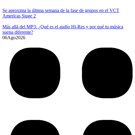
Se aproxima la última semana de la fase de grupos en el VCT
Americas Stage 2
Más allá del MP3: ¿Qué es el audio Hi-Res y por qué tu música
suena diferente?
06
Ago
2026