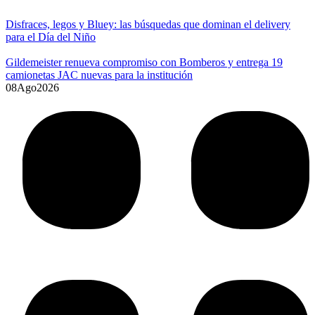
Disfraces, legos y Bluey: las búsquedas que dominan el delivery
para el Día del Niño
Gildemeister renueva compromiso con Bomberos y entrega 19
camionetas JAC nuevas para la institución
08
Ago
2026