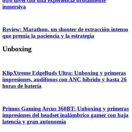
otro nivel con una experiencia brutalmente
inmersiva
Review: Marathon, un shooter de extracción intenso
que premia la paciencia y la estrategia
Unboxing
KlipXtreme EdgeBuds Ultra: Unboxing y primeras
impresiones, audífonos con ANC híbrido y hasta 26
horas de batería
Primus Gaming Arcus 360BT: Unboxing y primeras
impresiones del headset inalámbrico gamer con baja
latencia y gran autonomía