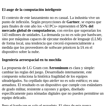
El auge de la computación inteligente
El contexto de este lanzamiento no es casual. La industria vive un
punto de inflexión. Según proyecciones de
Gartner
, se espera que
para finales de este año los «AI PCs» representen el
55% del
mercado global de computadoras
, con envíos que superarían los
143 millones de unidades. La demanda ya no es solo por hardware,
sino por máquinas capaces de ejecutar modelos de lenguaje (LLM)
de forma local, una tendencia que crecerá exponencialmente a
medida que los proveedores de software prioricen la IA en el
dispositivo sobre la nube.
Ingeniería aeroespacial en tu mochila
La propuesta de LG Gram con
Aerominum
es clara y simple:
cambiar las reglas del juego. Desarrollado internamente, este
compuesto soluciona la histórica fragilidad de los equipos
ultradelgados. Su cepillado tipo
atelier
no es solo estético; es una
armadura. El resultado es un dispositivo que cumple con estándares
de grado militar, resistente a rayones y golpes, diseñado
específicamente para nómadas digitales que no pueden permitirse un
equipo delicado.
Pero el hardware es solo el esqueleto. El alma de esta nueva