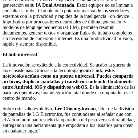
generación es su
IA Dual Avanzada
. Estos equipos no se limitan a
consultar la nube. Combinan la potencia masiva de los servidores
externos con la privacidad y rapidez de la inteligencia «on-device».
Impulsados por procesadores neuronales de última generación y
modelos de lenguaje pequeños (sLLM), permiten resumir
documentos, generar textos y organizar flujos de trabajo complejos
sin necesidad de conexión a internet. Es una productividad privada,
rápida y siempre disponible.
El hub universal
La innovación se extiende a la conectividad. Se acabó la guerra de
los ecosistemas. Gracias a la tecnología
gram Link
,
estos
notebooks actúan como un puente universal. Puedes compartir
archivos, duplicar pantallas y transferir contenido fluidamente
entre Android, iOS y dispositivos webOS.
Es la eliminación de las
barreras operativas; una integración total donde el computador es el
centro de mando.
Sobre este salto evolutivo,
Lee Choong-hwoan
, líder de la división
de pantallas de LG Electronics, fue contundente al señalar que con
el Aerominum han resuelto la «paradoja del peso versus durabilidad,
entregando una herramienta que empodera a los usuarios para crear
en cualquier lugar.”