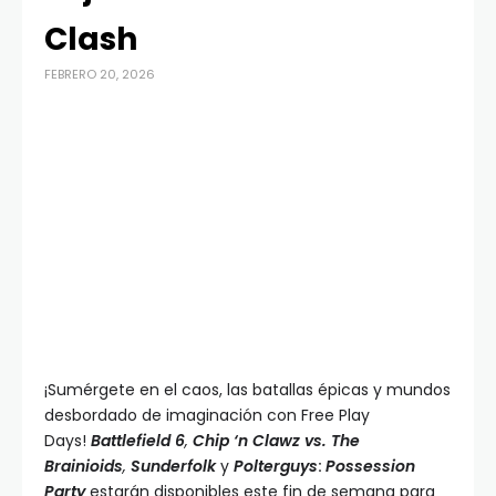
Clash
FEBRERO 20, 2026
¡Sumérgete en el caos, las batallas épicas y mundos
desbordado de imaginación con Free Play
Days!
Battlefield 6
,
Chip ‘n Clawz vs. The
Brainioids
,
Sunderfolk
y
Polterguys
:
Possession
Party
estarán disponibles este fin de semana para