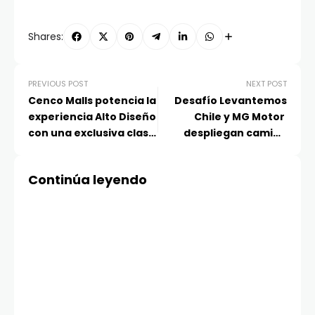
Shares:
PREVIOUS POST
NEXT POST
Cenco Malls potencia la
Desafío Levantemos
experiencia Alto Diseño
Chile y MG Motor
con una exclusiva clase
despliegan camión
gratuita de pilates
container con ayuda
junto a Mel Studio
humanitaria para
Continúa leyendo
familias afectadas