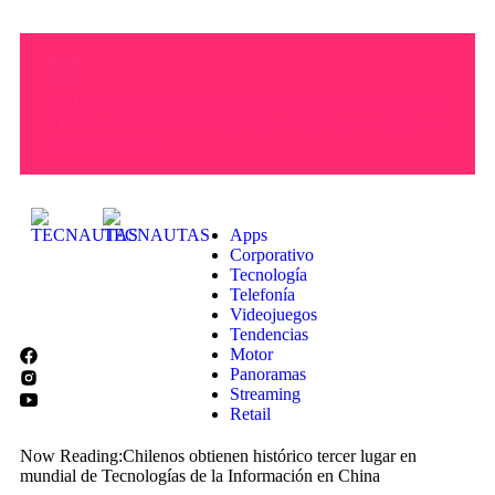
Entre el 6 y el 8 de agosto de 2026: Mica protectora,
limpieza y mano de obra gratis: así será el nuevo
HUAWEI Service Day
Apps
Corporativo
Tecnología
Telefonía
Videojuegos
Tendencias
Motor
Panoramas
Streaming
Retail
Now Reading:
Chilenos obtienen histórico tercer lugar en
mundial de Tecnologías de la Información en China