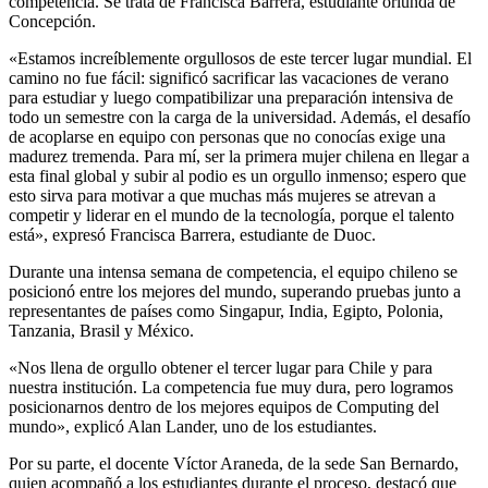
competencia. Se trata de Francisca Barrera, estudiante oriunda de
Concepción.
«Estamos increíblemente orgullosos de este tercer lugar mundial. El
camino no fue fácil: significó sacrificar las vacaciones de verano
para estudiar y luego compatibilizar una preparación intensiva de
todo un semestre con la carga de la universidad. Además, el desafío
de acoplarse en equipo con personas que no conocías exige una
madurez tremenda. Para mí, ser la primera mujer chilena en llegar a
esta final global y subir al podio es un orgullo inmenso; espero que
esto sirva para motivar a que muchas más mujeres se atrevan a
competir y liderar en el mundo de la tecnología, porque el talento
está», expresó Francisca Barrera, estudiante de Duoc.
Durante una intensa semana de competencia, el equipo chileno se
posicionó entre los mejores del mundo, superando pruebas junto a
representantes de países como Singapur, India, Egipto, Polonia,
Tanzania, Brasil y México.
«Nos llena de orgullo obtener el tercer lugar para Chile y para
nuestra institución. La competencia fue muy dura, pero logramos
posicionarnos dentro de los mejores equipos de Computing del
mundo», explicó Alan Lander, uno de los estudiantes.
Por su parte, el docente Víctor Araneda, de la sede San Bernardo,
quien acompañó a los estudiantes durante el proceso, destacó que