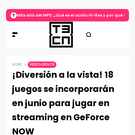
Más allá del MP3: ¿Qué es el audio Hi-Res y por qué tu m
HOME
VIDEOJUEGOS
¡Diversión a la vista! 18
juegos se incorporarán
en junio para jugar en
streaming en GeForce
NOW