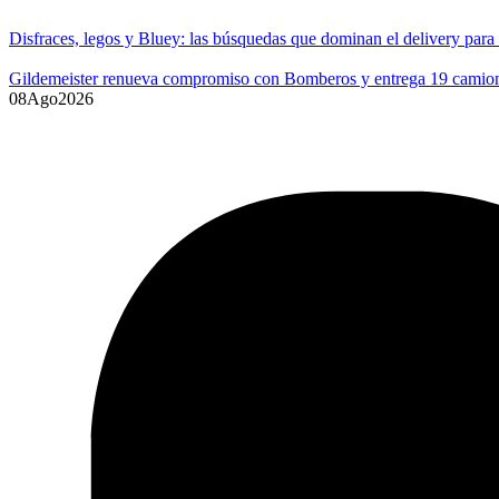
Disfraces, legos y Bluey: las búsquedas que dominan el delivery para
Gildemeister renueva compromiso con Bomberos y entrega 19 camione
08
Ago
2026