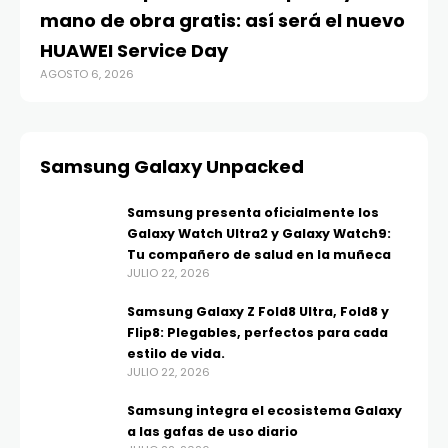
mano de obra gratis: así será el nuevo
ju
HUAWEI Service Day
t
AGOSTO 6, 2026
AG
Samsung Galaxy Unpacked
Samsung presenta oficialmente los
Galaxy Watch Ultra2 y Galaxy Watch9:
Tu compañero de salud en la muñeca
JULIO 22, 2026
Samsung Galaxy Z Fold8 Ultra, Fold8 y
Flip8: Plegables, perfectos para cada
estilo de vida.
JULIO 22, 2026
Samsung integra el ecosistema Galaxy
a las gafas de uso diario