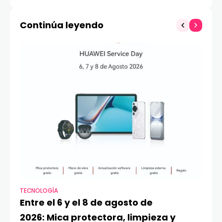
inalámbrico para
personal de Uber
juegos de pelea, ya
Continúa leyendo
tiene fecha de
lanzamiento
TECNOLOGÍA
VI
Entre el 6 y el 8 de agosto de
MA
2026: Mica protectora, limpieza y
di