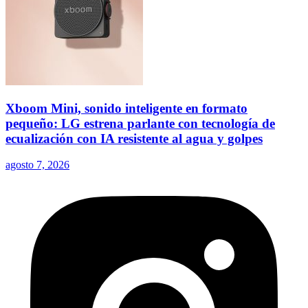
Xboom Mini, sonido inteligente en formato
pequeño: LG estrena parlante con tecnología de
ecualización con IA resistente al agua y golpes
agosto 7, 2026