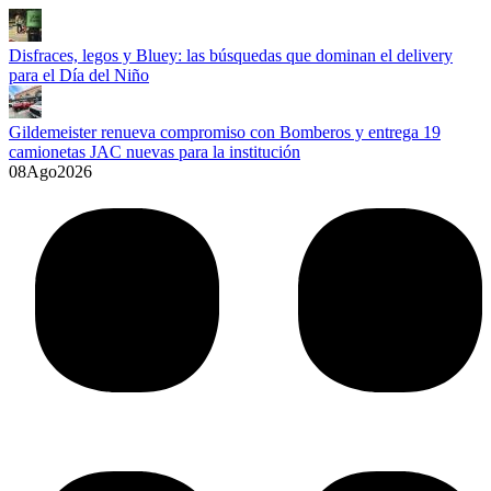
Disfraces, legos y Bluey: las búsquedas que dominan el delivery
para el Día del Niño
Gildemeister renueva compromiso con Bomberos y entrega 19
camionetas JAC nuevas para la institución
08
Ago
2026