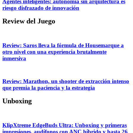
Agentes inteligentes: autonomía sin arquitectura es
riesgo disfrazado de innovación
Review del Juego
Review: Saros lleva la fórmula de Housemarque a
otro nivel con una experiencia brutalmente
inmersiva
Review: Marathon, un shooter de extracción intenso
que premia la paciencia y la estrategia
Unboxing
KlipXtreme EdgeBuds Ultra: Unboxing y primeras
impresiones, audífonos con ANC híbrido y hasta 26