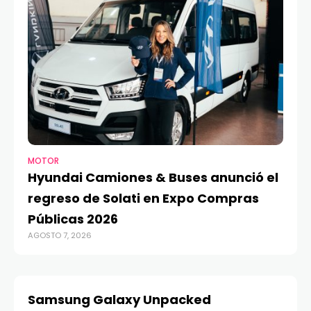
MOTOR
TE
Hyundai Camiones & Buses anunció el
A
regreso de Solati en Expo Compras
G
Públicas 2026
O
AGOSTO 7, 2026
AGO
Samsung Galaxy Unpacked