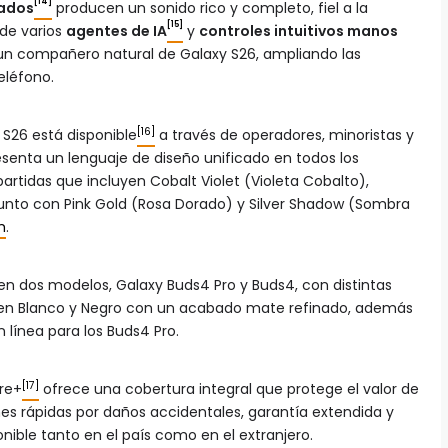
[14]
rados
producen un sonido rico y completo, fiel a la
[15]
 de varios
agentes de IA
y
controles intuitivos manos
n un compañero natural de Galaxy S26, ampliando las
eléfono.
[16]
y S26 está disponible
a través de operadores, minoristas y
resenta un lenguaje de diseño unificado en todos los
rtidas que incluyen Cobalt Violet (Violeta Cobalto),
, junto con Pink Gold (Rosa Dorado) y Silver Shadow (Sombra
m
.
 en dos modelos, Galaxy Buds4 Pro y Buds4, con distintas
yen Blanco y Negro con un acabado mate refinado, además
n línea para los Buds4 Pro.
[17]
re+
ofrece una cobertura integral que protege el valor de
ones rápidas por daños accidentales, garantía extendida y
nible tanto en el país como en el extranjero.