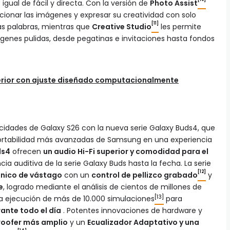
gual de fácil y directa. Con la versión de
Photo Assist
cionar las imágenes y expresar su creatividad con solo
[11]
ias palabras, mientras que
Creative Studio
les permite
ágenes pulidas, desde pegatinas e invitaciones hasta fondos
perior con ajuste diseñado computacionalmente
cidades de Galaxy S26 con la nueva serie Galaxy Buds4, que
portabilidad más avanzadas de Samsung en una experiencia
ds4
ofrecen
un audio Hi-Fi superior y comodidad para el
cia auditiva de la serie Galaxy Buds hasta la fecha. La serie
[12]
ónico de vástago
con un
control de pellizco grabado
y
e
, logrado mediante el análisis de cientos de millones de
[13]
la ejecución de más de 10.000 simulaciones
para
rante todo el día
. Potentes innovaciones de hardware y
oofer más amplio
y un
Ecualizador Adaptativo y una