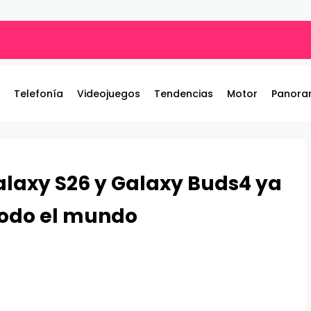
ros y entrega 19 camionetas JAC nuevas para la institución
Telefonía
Videojuegos
Tendencias
Motor
Panora
alaxy S26 y Galaxy Buds4 ya
todo el mundo