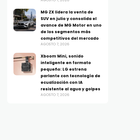
AGOSTO 7, 2026
MG ZX lidera la venta de
SUV en julio y consolida el
avance de MG Motor en uno
de los segmentos más
competitivos del mercado
AGOSTO 7, 2026
Xboom Mini, sonido
inteligente en formato
pequeño: LG estrena
parlante con tecnología de
ecualización con IA
resistente al agua y golpes
AGOSTO 7, 2026