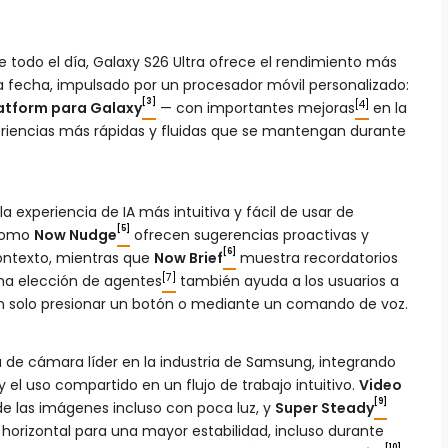
 todo el día, Galaxy S26 Ultra ofrece el rendimiento más
a fecha, impulsado por un procesador móvil personalizado:
[3]
[4]
latform para Galaxy
— con importantes mejoras
en la
periencias más rápidas y fluidas que se mantengan durante
 experiencia de IA más intuitiva y fácil de usar de
[5]
 como
Now Nudge
ofrecen sugerencias proactivas y
[6]
ontexto, mientras que
Now Brief
muestra recordatorios
[7]
na elección de agentes
también ayuda a los usuarios a
 solo presionar un botón o mediante un comando de voz.
a de cámara líder en la industria de Samsung, integrando
 el uso compartido en un flujo de trabajo intuitivo.
Video
[9]
de las imágenes incluso con poca luz, y
Super Steady
horizontal para una mayor estabilidad, incluso durante
[10]