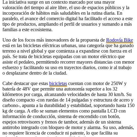
La iniciativa surge en un contexto marcado por una mayor
valoración del tiempo al aire libre, el uso de espacios públicos y la
incorporación de hábitos más saludables en la rutina diaria. En
paralelo, el avance del comercio digital ha facilitado el acceso a este
tipo de productos, ampliando el perfil de usuarios y sumando a más
familias a este ecosistema.
Uno de los focos más innovadores de la propuesta de
Rodovía Bike
está en las bicicletas eléctricas urbanas, una categoría que ha ganado
terreno a nivel global y que comienza a expandirse con fuerza en el
país. Se trata de bicicletas equipadas con un motor eléctrico que
asiste el pedaleo, permitiendo recorrer mayores distancias con menor
esfuerzo y facilitando su uso en trayectos diarios, como ir al trabajo
o desplazarse dentro de la ciudad.
Cabe destacar que estas
bicicletas
cuentan con motor de 250W y
batería de 48V que permite una autonomía superior a los 32
kilómetros por carga, alcanzando velocidades de hasta 30 km/h. Su
diseño compacto -con ruedas de 14 pulgadas y estructura de acero y
carbono-, apunta a la durabilidad y estabilidad, soportando hasta 150
kg de carga. A ello se suman elementos como pantalla LCD con
información de conducción, sistema de encendido con botón,
espejos retrovisores y frenos de tambor, además de un sistema
antirrobo integrado con bloqueo de motor y alarma. Su uso, además,
no requiere licencia de conducir ni patente, lo que facilita su