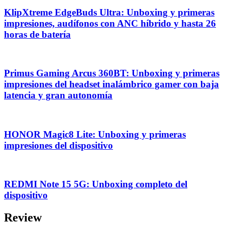
KlipXtreme EdgeBuds Ultra: Unboxing y primeras
impresiones, audífonos con ANC híbrido y hasta 26
horas de batería
Primus Gaming Arcus 360BT: Unboxing y primeras
impresiones del headset inalámbrico gamer con baja
latencia y gran autonomía
HONOR Magic8 Lite: Unboxing y primeras
impresiones del dispositivo
REDMI Note 15 5G: Unboxing completo del
dispositivo
Review