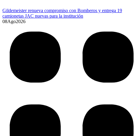
Disfraces, legos y Bluey: las búsquedas que dominan el delivery
para el Día del Niño
08
Ago
2026