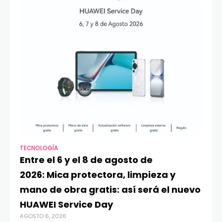
TECNOLOGÍA
VI
Entre el 6 y el 8 de agosto de
MA
2026: Mica protectora, limpieza y
di
mano de obra gratis: así será el nuevo
ju
HUAWEI Service Day
t
AGOSTO 6, 2026
AG