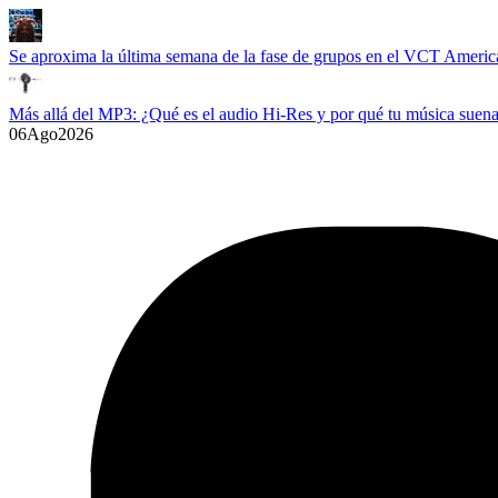
Se aproxima la última semana de la fase de grupos en el VCT Americ
Más allá del MP3: ¿Qué es el audio Hi-Res y por qué tu música suena
06
Ago
2026