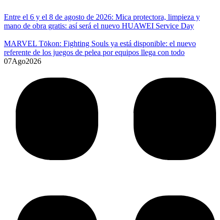
Entre el 6 y el 8 de agosto de 2026: Mica protectora, limpieza y
mano de obra gratis: así será el nuevo HUAWEI Service Day
MARVEL Tōkon: Fighting Souls ya está disponible: el nuevo
referente de los juegos de pelea por equipos llega con todo
07
Ago
2026