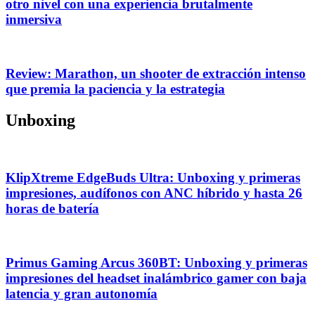
otro nivel con una experiencia brutalmente
inmersiva
Review: Marathon, un shooter de extracción intenso
que premia la paciencia y la estrategia
Unboxing
KlipXtreme EdgeBuds Ultra: Unboxing y primeras
impresiones, audífonos con ANC híbrido y hasta 26
horas de batería
Primus Gaming Arcus 360BT: Unboxing y primeras
impresiones del headset inalámbrico gamer con baja
latencia y gran autonomía