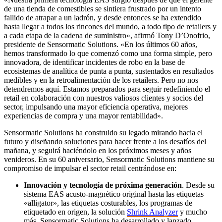
de una tienda de comestibles se sintiera frustrado por un intento
fallido de atrapar a un ladrón, y desde entonces se ha extendido
hasta llegar a todos los rincones del mundo, a todo tipo de retailers y
a cada etapa de la cadena de suministro», afirmó Tony D’Onofrio,
presidente de Sensormatic Solutions. «En los últimos 60 años,
hemos transformado lo que comenzó como una forma simple, pero
innovadora, de identificar incidentes de robo en la base de
ecosistemas de analítica de punta a punta, sustentados en resultados
medibles y en la retroalimentación de los retailers. Pero no nos
detendremos aquí. Estamos preparados para seguir redefiniendo el
retail en colaboración con nuestros valiosos clientes y socios del
sector, impulsando una mayor eficiencia operativa, mejores
experiencias de compra y una mayor rentabilidad».
Sensormatic Solutions ha construido su legado mirando hacia el
futuro y diseñando soluciones para hacer frente a los desafíos del
mañana, y seguirá haciéndolo en los próximos meses y años
venideros. En su 60 aniversario, Sensormatic Solutions mantiene su
compromiso de impulsar el sector retail centrándose en:
Innovación y tecnología de próxima generación
. Desde su
sistema EAS acusto-magnético original hasta las etiquetas
«alligator», las etiquetas costurables, los programas de
etiquetado en origen, la solución
Shrink Analyzer
y mucho
más, Sensormatic Solutions ha desarrollado y lanzado