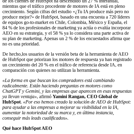
de los clientes de HubSpot ha descendido un 27 % interanual,
mientras que el tráfico procedente de motores de IA está en pleno
crecimiento. Según cifras del estudio «¿Tu IA produce más pero no
produce mejor?» de HubSpot, basado en una encuesta a 720 líderes
de equipos go-to-market en Chile, Colombia, México y España, el
84 % de los profesionales de marketing ya actúa o evalúa incorporar
AEO en su estrategia, y el 58 % ya lo considera una parte activa de
su plan de marketing. Apenas un 2 % de los encuestados afirma que
no es una prioridad.
De hecho,los usuarios de la versión beta de la herramienta de AEO
de HubSpot que priorizan los motores de respuesta ya han registrado
un crecimiento del 20 % en el tráfico de referencia desde IA, en
comparación con quienes no utilizan la herramienta.
«La forma en que buscan los compradores está cambiando
radicalmente. Están haciendo preguntas en motores como
ChatGPT y Gemini, y las empresas que aparecen en esas respuestas
ya llevan ventaja»
, afirmó
Yamini Rangan, CEO Global de
HubSpot
.
«Por eso hemos creado la solución de AEO de HubSpot:
para ayudar a las empresas a mejorar su visibilidad en la IA,
aumentar la notoriedad de su marca y, en última instancia,
conseguir más leads cualificados».
Qué hace HubSpot AEO