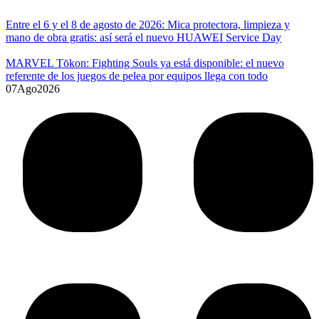
Entre el 6 y el 8 de agosto de 2026: Mica protectora, limpieza y
mano de obra gratis: así será el nuevo HUAWEI Service Day
MARVEL Tōkon: Fighting Souls ya está disponible: el nuevo
referente de los juegos de pelea por equipos llega con todo
07
Ago
2026