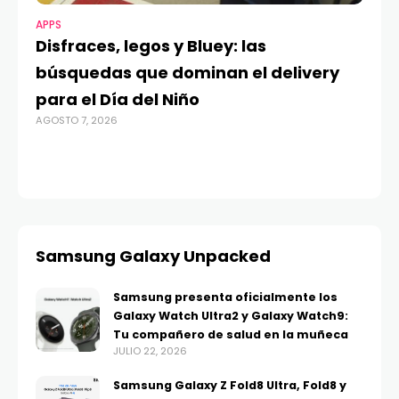
APPS
MO
Disfraces, legos y Bluey: las
G
búsquedas que dominan el delivery
c
para el Día del Niño
c
AGOSTO 7, 2026
in
AGO
Samsung Galaxy Unpacked
Samsung presenta oficialmente los
Galaxy Watch Ultra2 y Galaxy Watch9:
Tu compañero de salud en la muñeca
JULIO 22, 2026
Samsung Galaxy Z Fold8 Ultra, Fold8 y