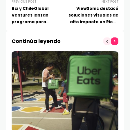
PREVIOUS POST
NEXT POST
Bci y ChileGlobal
ViewSonic destacó
Ventures lanzan
soluciones visuales de
programa para
alto impacto en Ricoh
impulsar la expansión
Summit 2026
de startups en
Continúa leyendo
Latinoamérica y Miami