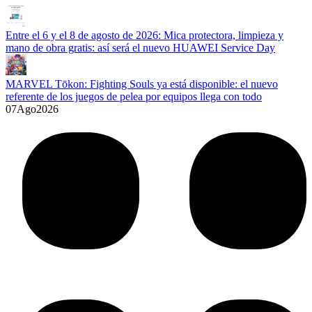
Entre el 6 y el 8 de agosto de 2026: Mica protectora, limpieza y
mano de obra gratis: así será el nuevo HUAWEI Service Day
MARVEL Tōkon: Fighting Souls ya está disponible: el nuevo
referente de los juegos de pelea por equipos llega con todo
07
Ago
2026