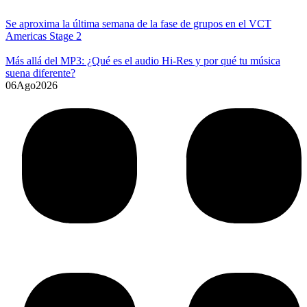
Se aproxima la última semana de la fase de grupos en el VCT
Americas Stage 2
Más allá del MP3: ¿Qué es el audio Hi-Res y por qué tu música
suena diferente?
06
Ago
2026