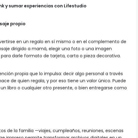
k y sumar experiencias con Lifestudio
saje propio
ertirse en un regalo en sí mismo o en el complemento de
ensaje dirigido a mamá, elegir una foto o una imagen
 para darle formato de tarjeta, carta o pieza decorativa.
tención propia que lo impulsa: decir algo personal a través
nace de quien regala, y por eso tiene un valor único. Puede
n libro o cualquier otro presente, o bien entregarse como
s de la familia —viajes, cumpleaños, reuniones, escenas
age impreso permite transformar archivos digitales en un