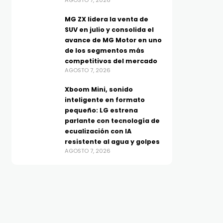
AGOSTO 7, 2026
MG ZX lidera la venta de
SUV en julio y consolida el
avance de MG Motor en uno
de los segmentos más
competitivos del mercado
AGOSTO 7, 2026
Xboom Mini, sonido
NOLOGÍA
TECNOLOGÍA
inteligente en formato
oom Mini, sonido
Huawei se suma a los Días
pequeño: LG estrena
eligente en formato
Dobles de Mercado Libre c
parlante con tecnología de
queño: LG estrena
buenísimos descuentos e
ecualización con IA
resistente al agua y golpes
rlante con tecnología de
tecnología
AGOSTO 7, 2026
AGOSTO 7, 2026
alización con IA
istente al agua y golpes
TO 7, 2026