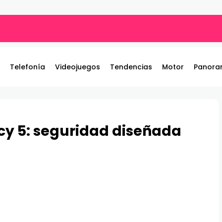
ros y entrega 19 camionetas JAC nuevas para la institución
Telefonía
Videojuegos
Tendencias
Motor
Panora
cy 5: seguridad diseñada