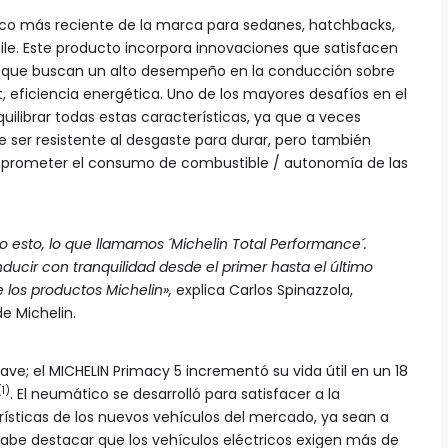
ico más reciente de la marca para sedanes, hatchbacks,
ile. Este producto incorpora innovaciones que satisfacen
s que buscan un alto desempeño en la conducción sobre
rt, eficiencia energética. Uno de los mayores desafíos en el
uilibrar todas estas características, ya que a veces
 ser resistente al desgaste para durar, pero también
mprometer el consumo de combustible / autonomía de las
do esto, lo que llamamos ´Michelin Total Performance´.
ducir con tranquilidad desde el primer hasta el último
e los productos Michelin»,
explica Carlos Spinazzola,
e Michelin.
lave; el MICHELIN Primacy 5 incrementó su vida útil en un 18
(1)
. El neumático se desarrolló para satisfacer a la
rísticas de los nuevos vehículos del mercado, ya sean a
Cabe destacar que los vehículos eléctricos exigen más de