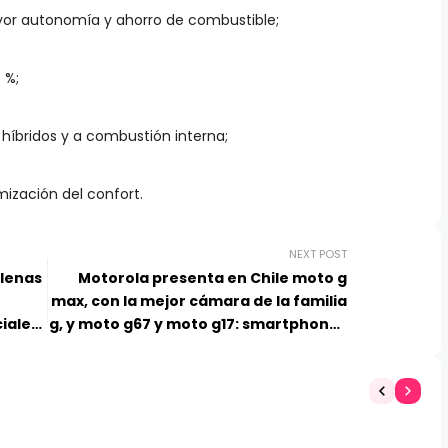
ayor autonomía y ahorro de combustible;
6 %;
 híbridos y a combustión interna;
mización del confort.
NEXT POST
ilenas
Motorola presenta en Chile moto g
max, con la mejor cámara de la familia
iales,
g, y moto g67 y moto g17: smartphones
diseñados para la creatividad