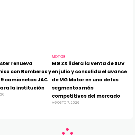
MOTOR
TEC
ster renueva
MG ZX lidera la venta de SUV
Xb
iso con Bomberos y
en julio y consolida el avance
int
19 camionetas JAC
de MG Motor en uno de los
pe
ara la institución
segmentos más
pa
026
competitivos del mercado
ecu
AGOSTO 7, 2026
res
AGOS