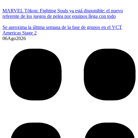
MARVEL Tōkon: Fighting Souls ya está disponible: el nuevo
referente de los juegos de pelea por equipos llega con todo
Se aproxima la última semana de la fase de grupos en el VCT
Americas Stage 2
06
Ago
2026