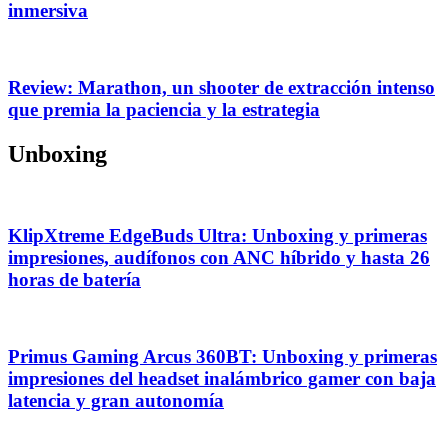
inmersiva
Review: Marathon, un shooter de extracción intenso
que premia la paciencia y la estrategia
Unboxing
KlipXtreme EdgeBuds Ultra: Unboxing y primeras
impresiones, audífonos con ANC híbrido y hasta 26
horas de batería
Primus Gaming Arcus 360BT: Unboxing y primeras
impresiones del headset inalámbrico gamer con baja
latencia y gran autonomía