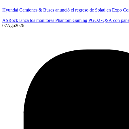
Hyundai Camiones & Buses anunció el regreso de Solati en Expo Co
ASRock lanza los monitores Phantom Gaming PGO27QSA con p
07
Ago
2026