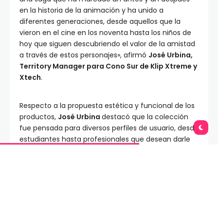
en la historia de la animación y ha unido a
diferentes generaciones, desde aquellos que la
vieron en el cine en los noventa hasta los niños de
hoy que siguen descubriendo el valor de la amistad
a través de estos personajes», afirmó
José Urbina,
Territory Manager para Cono Sur de Klip Xtreme y
Xtech
.
Respecto a la propuesta estética y funcional de los
productos,
José Urbina
destacó que la colección
fue pensada para diversos perfiles de usuario, desde
estudiantes hasta profesionales que desean darle
un toque de personalidad a su espacio de trabajo.
«Queremos que el usuario sienta que lleva consigo
un pedazo de esa nostalgia, pero con un producto
de alta durabilidad y rendimiento. Nuestra prioridad
con esta línea ha sido equilibrar el diseño lúdico con
la calidad que caracteriza a nuestra marca»,
explicó. «Por ejemplo, los diseños integran colores