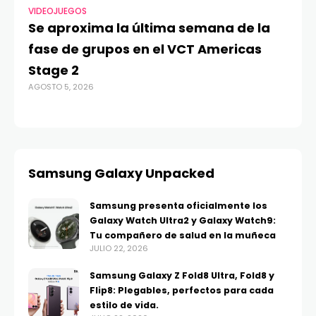
VIDEOJUEGOS
TE
Se aproxima la última semana de la
Má
fase de grupos en el VCT Americas
Re
Stage 2
di
AGOSTO 5, 2026
AGO
Samsung Galaxy Unpacked
Samsung presenta oficialmente los
Galaxy Watch Ultra2 y Galaxy Watch9:
Tu compañero de salud en la muñeca
JULIO 22, 2026
Samsung Galaxy Z Fold8 Ultra, Fold8 y
Flip8: Plegables, perfectos para cada
estilo de vida.