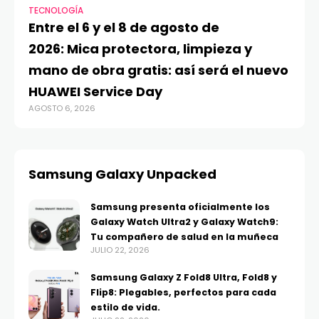
TECNOLOGÍA
VI
Entre el 6 y el 8 de agosto de
MA
2026: Mica protectora, limpieza y
di
mano de obra gratis: así será el nuevo
ju
HUAWEI Service Day
t
AGOSTO 6, 2026
AG
Samsung Galaxy Unpacked
Samsung presenta oficialmente los
Galaxy Watch Ultra2 y Galaxy Watch9:
Tu compañero de salud en la muñeca
JULIO 22, 2026
Samsung Galaxy Z Fold8 Ultra, Fold8 y
Flip8: Plegables, perfectos para cada
estilo de vida.