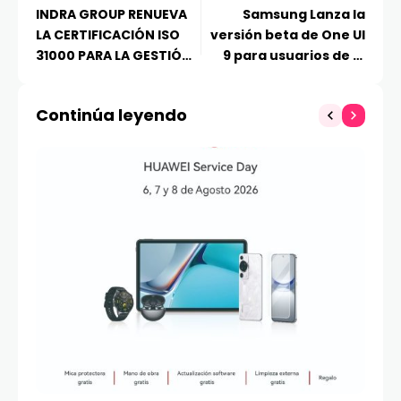
INDRA GROUP RENUEVA
Samsung Lanza la
LA CERTIFICACIÓN ISO
versión beta de One UI
31000 PARA LA GESTIÓN
9 para usuarios de la
DE RIESGOS Y AMPLÍA SU
serie Galaxy S26
ALCANCE A SUS
Continúa leyendo
ACTIVIDADES DE
INTELIGENCIA ARTIFICIAL
Y CIBERSEGURIDAD