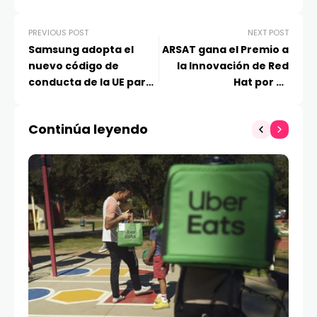
PREVIOUS POST
NEXT POST
Samsung adopta el
ARSAT gana el Premio a
nuevo código de
la Innovación de Red
conducta de la UE para
Hat por su
electrodomésticos
transformación
energéticamente
tecnológica
Continúa leyendo
inteligentes