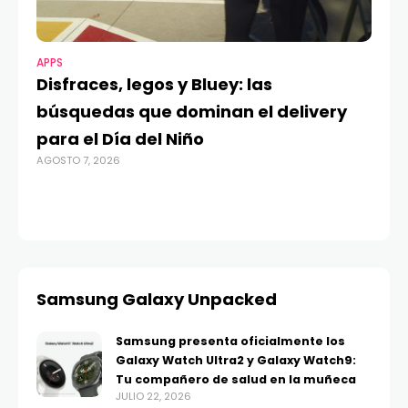
APPS
MO
Disfraces, legos y Bluey: las
G
búsquedas que dominan el delivery
c
para el Día del Niño
c
AGOSTO 7, 2026
in
AGO
Samsung Galaxy Unpacked
Samsung presenta oficialmente los
Galaxy Watch Ultra2 y Galaxy Watch9:
Tu compañero de salud en la muñeca
JULIO 22, 2026