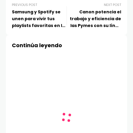
PREVIOUS POST
NEXT POST
Samsung y Spotify se
Canon potencia el
unen para vivir tus
trabajo y eficiencia de
playlists favoritas en la
las Pymes con su línea
nueva serie Galaxy A
de impresoras MAXIFY
Continúa leyendo