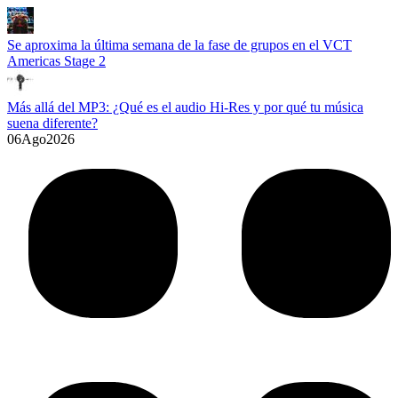
Se aproxima la última semana de la fase de grupos en el VCT
Americas Stage 2
Más allá del MP3: ¿Qué es el audio Hi-Res y por qué tu música
suena diferente?
06
Ago
2026