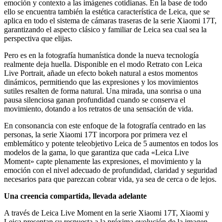
emoción y contexto a las imágenes cotidianas. En la base de todo
ello se encuentra también la estética característica de Leica, que se
aplica en todo el sistema de cámaras traseras de la serie Xiaomi 17T,
garantizando el aspecto clásico y familiar de Leica sea cual sea la
perspectiva que elijas.
Pero es en la fotografía humanística donde la nueva tecnología
realmente deja huella. Disponible en el modo Retrato con Leica
Live Portrait, añade un efecto bokeh natural a estos momentos
dinámicos, permitiendo que las expresiones y los movimientos
sutiles resalten de forma natural. Una mirada, una sonrisa o una
pausa silenciosa ganan profundidad cuando se conserva el
movimiento, dotando a los retratos de una sensación de vida.
En consonancia con este enfoque de la fotografía centrado en las
personas, la serie Xiaomi 17T incorpora por primera vez el
emblemático y potente teleobjetivo Leica de 5 aumentos en todos los
modelos de la gama, lo que garantiza que cada «Leica Live
Moment» capte plenamente las expresiones, el movimiento y la
emoción con el nivel adecuado de profundidad, claridad y seguridad
necesarios para que parezcan cobrar vida, ya sea de cerca o de lejos.
Una creencia compartida, llevada adelante
A través de Leica Live Moment en la serie Xiaomi 17T, Xiaomi y
Leica presentan su respuesta a la próxima evolución de la imagen